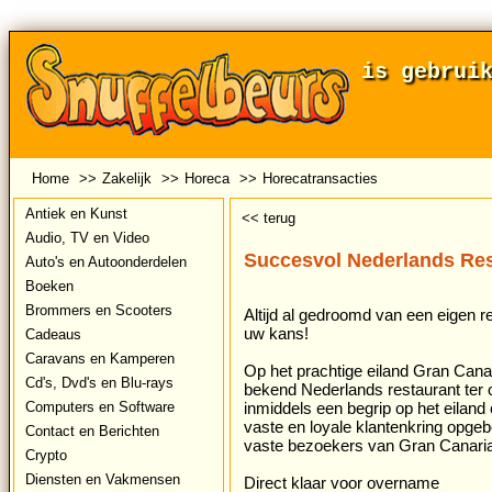
is gebrui
Home
>>
Zakelijk
>>
Horeca
>>
Horecatransacties
Antiek en Kunst
<< terug
Audio, TV en Video
Succesvol Nederlands Rest
Auto's en Autoonderdelen
Boeken
Brommers en Scooters
Altijd al gedroomd van een eigen r
uw kans!
Cadeaus
Caravans en Kamperen
Op het prachtige eiland Gran Cana
Cd's, Dvd's en Blu-rays
bekend Nederlands restaurant ter 
Computers en Software
inmiddels een begrip op het eiland
vaste en loyale klantenkring opgeb
Contact en Berichten
vaste bezoekers van Gran Canaria
Crypto
Diensten en Vakmensen
Direct klaar voor overname