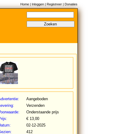
Home
|
Inloggen
|
Registreer
|
Donaties
Zoeken
dvertentie:
Aangeboden
evering:
Verzenden
Voorwaarde:
Onderstaande prijs
rijs:
€ 13,00
Datum:
02-12-2025
Gezien:
412