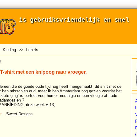
is gebruiksvriendelijk en snel
- Kleding
>>
T-shirts
g
 T-shirt met een knipoog naar vroeger.
dereen die de goede oude tijd nog heeft meegemaakt: dit shirt met de
Ik ben misschien oud, maar ik heb Amsterdam nog gezien voordat het
klote ging” is perfect voor humor, nostalgie en een vleugje attitude.
y/adamgezien ?
A
ANBIEDING, deze week € 13,-
L
:
Sweet-Designs
P