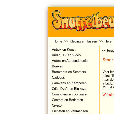
Home
>>
Kleding en Tassen
>>
Heren 
Antiek en Kunst
<< teru
Audio, TV en Video
Stoer
Auto's en Autoonderdelen
Boeken
Brommers en Scooters
Voor ie
tekst “
Cadeaus
naar de 
Caravans en Kamperen
? bit.l
MEGA A
Cd's, Dvd's en Blu-rays
Computers en Software
Website
Contact en Berichten
Crypto
Diensten en Vakmensen