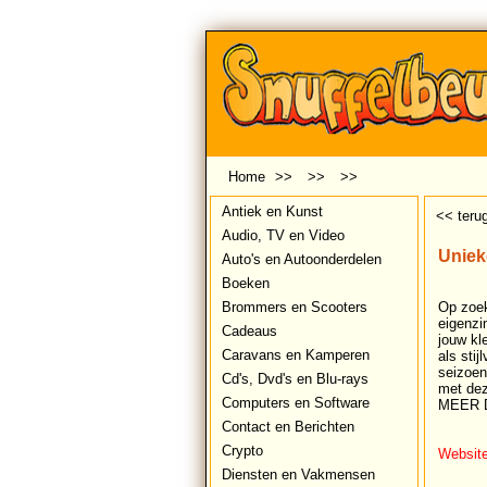
Home
>>
>>
>>
Antiek en Kunst
<< teru
Audio, TV en Video
Uniek
Auto's en Autoonderdelen
Boeken
Brommers en Scooters
Op zoek
eigenzi
Cadeaus
jouw kl
Caravans en Kamperen
als stij
seizoen
Cd's, Dvd's en Blu-rays
met dez
Computers en Software
MEER 
Contact en Berichten
Crypto
Website
Diensten en Vakmensen