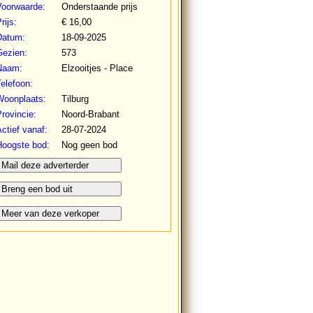
Voorwaarde:
Onderstaande prijs
rijs:
€ 16,00
Datum:
18-09-2025
Gezien:
573
Naam:
Elzooitjes - Place
elefoon:
Woonplaats:
Tilburg
rovincie:
Noord-Brabant
ctief vanaf:
28-07-2024
Hoogste bod:
Nog geen bod
Mail deze adverterder
Breng een bod uit
Meer van deze verkoper