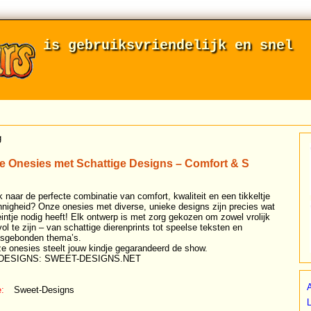
is gebruiksvriendelijk en snel
g
e Onesies met Schattige Designs – Comfort & S
 naar de perfecte combinatie van comfort, kwaliteit en een tikkeltje
nnigheid? Onze onesies met diverse, unieke designs zijn precies wat
eintje nodig heeft! Elk ontwerp is met zorg gekozen om zowel vrolijk
lvol te zijn – van schattige dierenprints tot speelse teksten en
sgebonden thema’s.
e onesies steelt jouw kindje gegarandeerd de show.
DESIGNS: SWEET-DESIGNS.NET
A
:
Sweet-Designs
L