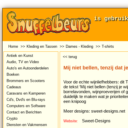
is gebrui
Home
>>
Kleding en Tassen
>>
Dames - Kleding
>>
T-shirts
Antiek en Kunst
<< terug
Audio, TV en Video
Mij niet bellen, tenzij dat j
Auto's en Autoonderdelen
Boeken
Brommers en Scooters
Voor de echte wijnliefhebbers: dit 
de tekst ‘Mij niet bellen (tenzij je w
Cadeaus
borrelavonden, wijnproeverijen of
Caravans en Kamperen
duidelijk te maken wat je prioriteite
Cd's, Dvd's en Blu-rays
een knipoog
Computers en Software
Meer designs: sweet-designs.net
Contact en Berichten
Crypto
Sweet-Designs
Website:
Diensten en Vakmensen