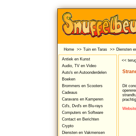
Home
>>
Tuin en Taras
>>
Diensten 
Antiek en Kunst
<< teru
Audio, TV en Video
Stran
Auto's en Autoonderdelen
Boeken
Brommers en Scooters
Dit con
operere
Cadeaus
strandt
Caravans en Kamperen
prachtig
Cd's, Dvd's en Blu-rays
Website
Computers en Software
Contact en Berichten
Crypto
Diensten en Vakmensen