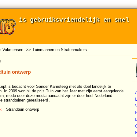
is gebruiksvriendelijk en snel
en Vakmensen
>>
Tuinmannen en Stratenmakers
g
dtuin ontwerp
cept is bedacht voor Sander Kamsteeg met als doel landelijk te
n. In 2009 won hij de prijs Tuin van het Jaar met zijn eerst aangelegde
A
uin, mede door deze media aandacht zijn er door heel Nederland
L
e strandtuinen gerealiseerd .
:
Strandtuin ontwerp
P