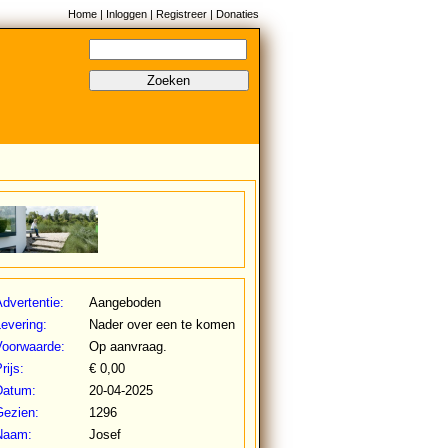
Home
|
Inloggen
|
Registreer
|
Donaties
Zoeken
dvertentie:
Aangeboden
evering:
Nader over een te komen
Voorwaarde:
Op aanvraag.
rijs:
€ 0,00
Datum:
20-04-2025
Gezien:
1296
Naam:
Josef