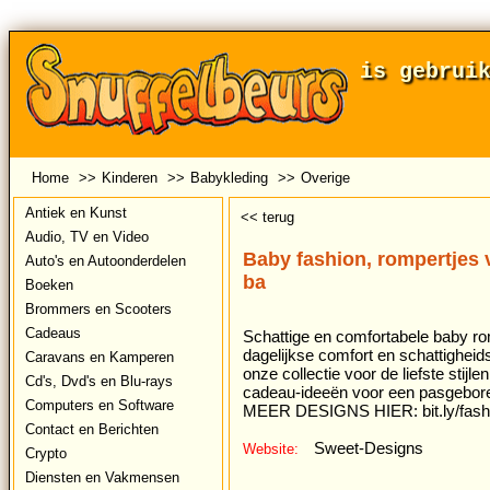
is gebrui
Home
>>
Kinderen
>>
Babykleding
>>
Overige
Antiek en Kunst
<< terug
Audio, TV en Video
Baby fashion, rompertjes
Auto's en Autoonderdelen
ba
Boeken
Brommers en Scooters
Cadeaus
Schattige en comfortabele baby rom
dagelijkse comfort en schattigheid
Caravans en Kamperen
onze collectie voor de liefste stijl
Cd's, Dvd's en Blu-rays
cadeau-ideeën voor een pasgebor
Computers en Software
MEER DESIGNS HIER: bit.ly/fash
Contact en Berichten
Sweet-Designs
Website:
Crypto
Diensten en Vakmensen