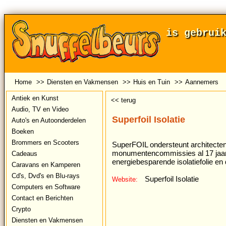
is gebrui
Home
>>
Diensten en Vakmensen
>>
Huis en Tuin
>>
Aannemers
Antiek en Kunst
<< terug
Audio, TV en Video
Superfoil Isolatie
Auto's en Autoonderdelen
Boeken
Brommers en Scooters
SuperFOIL ondersteunt architecte
monumentencommissies al 17 jaar
Cadeaus
energiebesparende isolatiefolie en
Caravans en Kamperen
Cd's, Dvd's en Blu-rays
Superfoil Isolatie
Website:
Computers en Software
Contact en Berichten
Crypto
Diensten en Vakmensen