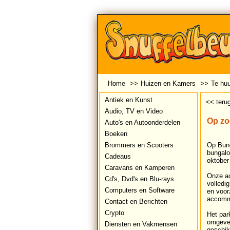
Home
>>
Huizen en Kamers
>>
Te huu
Antiek en Kunst
<< teru
Audio, TV en Video
Op zoe
Auto's en Autoonderdelen
Boeken
Brommers en Scooters
Op Bung
bungalo
Cadeaus
oktober
Caravans en Kamperen
Onze ac
Cd's, Dvd's en Blu-rays
volledi
Computers en Software
en voorz
accommo
Contact en Berichten
Crypto
Het par
omgeven
Diensten en Vakmensen
geschikt