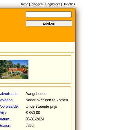
Home
|
Inloggen
|
Registreer
|
Donaties
Zoeken
dvertentie:
Aangeboden
evering:
Nader over een te komen
Voorwaarde:
Onderstaande prijs
rijs:
€ 850,00
Datum:
03-01-2024
Gezien:
3263