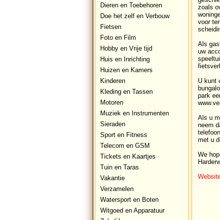
Dieren en Toebehoren
zoals o
woninge
Doe het zelf en Verbouw
voor te
Fietsen
scheidi
Foto en Film
Als gas
Hobby en Vrije tijd
uw acco
speeltu
Huis en Inrichting
fietsve
Huizen en Kamers
Kinderen
U kunt 
bungalo
Kleding en Tassen
park ee
Motoren
www.ve
Muziek en Instrumenten
Als u me
Sieraden
neem da
telefoo
Sport en Fitness
met u d
Telecom en GSM
We hope
Tickets en Kaartjes
Harderw
Tuin en Taras
Website
Vakantie
Verzamelen
Watersport en Boten
Witgoed en Apparatuur