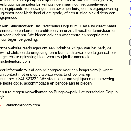
verbruggingsperiodes bij verhuizingen naar nog niet opgeleverde
T
n, ingrijpende verbouwingen aan uw eigen huis, een overgangswoning
rugkomst naar Nederland of emigratie, of een rustige plek tijdens een
ngsperiode.
P
t van Bungalowpark Het Verscholen Dorp kunt u uw auto direct naast
A
mmodatie parkeren en profiteren van onze all-weather tennisbaan en
in voor kinderen. We bieden ook een wasserette en receptie met
rhuur tegen vergoeding.
onze website raadplegen om een indruk te krijgen van het park, de
ws, chalets en de omgeving, en u kunt zich ervan overtuigen dat ons
n geschikte oplossing biedt voor uw tijdelijk onderdak:
rscholendorp.com
er informatie wilt of een prijsopgave voor een langer verblijf wenst,
n contact met ons op via onze website of bel ons op
nnummer: 0341-820227. We staan klaar om vrijblijvend en in overleg
e beste optie, accommodatie en periode aan te bieden.
n u te mogen verwelkomen op Bungalowpark Het Verscholen Dorp in
ijk.
:
verscholendorp.com