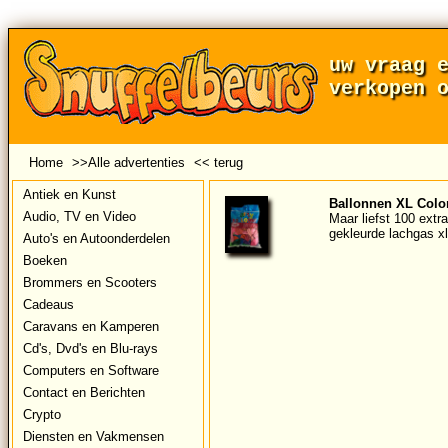
uw vraag 
verkopen 
Home
>>Alle advertenties
<< terug
Antiek en Kunst
Ballonnen XL Colo
Audio, TV en Video
Maar liefst 100 extr
gekleurde lachgas xl
Auto's en Autoonderdelen
Boeken
Brommers en Scooters
Cadeaus
Caravans en Kamperen
Cd's, Dvd's en Blu-rays
Computers en Software
Contact en Berichten
Crypto
Diensten en Vakmensen