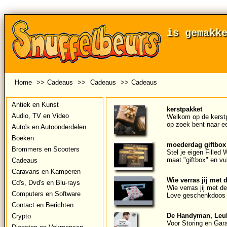
is gemakk
Home
>>
Cadeaus
>>
Cadeaus
>>
Cadeaus
Antiek en Kunst
kerstpakket
Audio, TV en Video
Welkom op de kerst
op zoek bent naar een
Auto's en Autoonderdelen
Boeken
moederdag giftbox f
Brommers en Scooters
Stel je eigen Fille
maat "giftbox" en vu
Cadeaus
Caravans en Kamperen
Wie verras jij met 
Cd's, Dvd's en Blu-rays
Wie verras jij met de
Computers en Software
Love geschenkdoos 
Contact en Berichten
De Handyman, Leuk
Crypto
Voor Storing en Gara