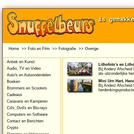
is gemakk
Home
>>
Foto en Film
>>
Fotografie
>>
Overige
Antiek en Kunst
Lithofoto's en Lith
Audio, TV en Video
Bij Anderz Afscheid b
als uitzonderlijke h
Auto's en Autoonderdelen
Mini Urn Hart, Han
Boeken
Bij Anderz Afscheid 
Brommers en Scooters
herdenkingsproducte
Cadeaus
Caravans en Kamperen
Cd's, Dvd's en Blu-rays
Computers en Software
Contact en Berichten
Crypto